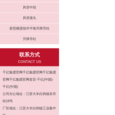
风管中段
风管接头
新型横梁组件平衡升降导柱
升降导柱
联系方式
CONTACT US
千亿集团官网千亿集团官网千亿集团
官网千亿集团官网首页-千亿(中国)-
千亿(中国)
公司办公地址：江苏大丰白驹镇东市
街18号
厂区地址：江苏大丰白驹镇工业集中