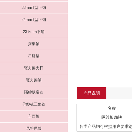
33mmT型下销
24mmT型下销
23.5mm下销
摇架轴
吊锭架
张力架支杆
张力架轴
隔纱板扁铁
产品说明
导纱板三角铁
名称
车面板
隔纱板扁铁
各类产品均可根据用户要求
风管尾端