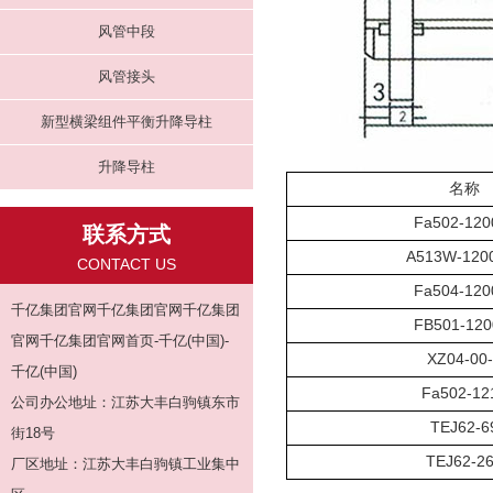
风管中段
风管接头
新型横梁组件平衡升降导柱
升降导柱
名称
Fa502-120
联系方式
A513W-120
CONTACT US
Fa504-120
千亿集团官网千亿集团官网千亿集团
FB501-120
官网千亿集团官网首页-千亿(中国)-
XZ04-00
千亿(中国)
Fa502-12
公司办公地址：江苏大丰白驹镇东市
TEJ62-6
街18号
TEJ62-2
厂区地址：江苏大丰白驹镇工业集中