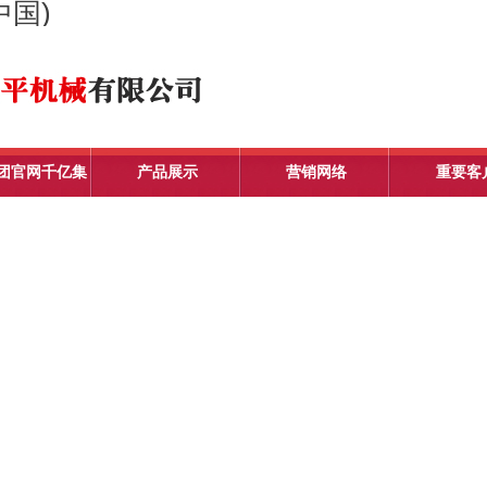
国)
团官网千亿集
产品展示
营销网络
重要客
首页-千亿(中
国)