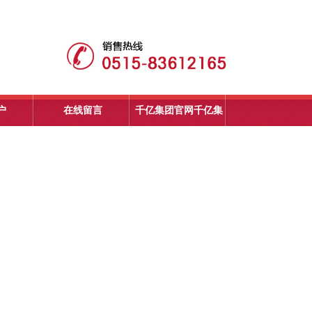
户
在线留言
千亿集团官网千亿集
团官网千亿集团官网
千亿集团官网首页-千
亿(中国)-千亿(中国)