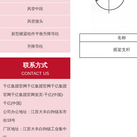
风管中段
风管接头
新型横梁组件平衡升降导柱
名称
升降导柱
摇架支杆
联系方式
CONTACT US
千亿集团官网千亿集团官网千亿集团
官网千亿集团官网首页-千亿(中国)-
千亿(中国)
公司办公地址：江苏大丰白驹镇东市
街18号
厂区地址：江苏大丰白驹镇工业集中