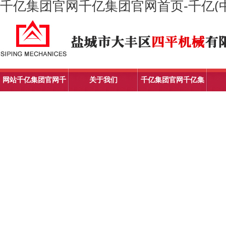
千亿集团官网千亿集团官网首页-千亿(中
网站千亿集团官网千
关于我们
千亿集团官网千亿集
亿集团官网首页-千亿
团官网首页-千亿(中
(中国)
国)