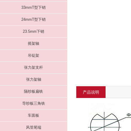
33mmT型下销
24mmT型下销
23.5mm下销
摇架轴
吊锭架
张力架支杆
张力架轴
隔纱板扁铁
产品说明
导纱板三角铁
车面板
风管尾端